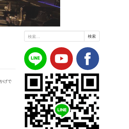
検
索:
かげで