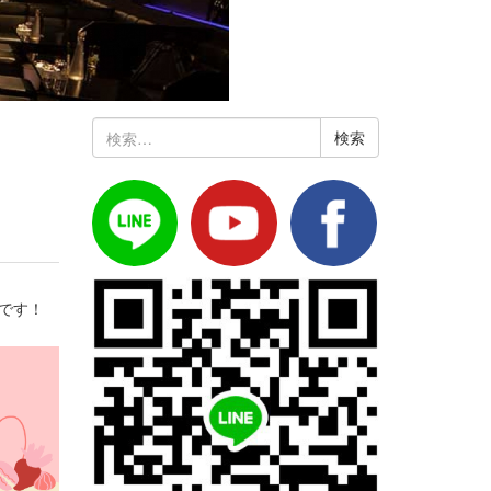
検
索:
です！