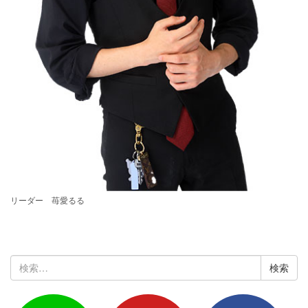
リーダー 苺愛るる
検
索: