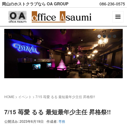
岡山のホストクラブなら OA GROUP
086-236-0575
HOME
> イベント >
7/15 苺愛 るる 最短最年少主任 昇格祭!!
7/15 苺愛 るる 最短最年少主任 昇格祭!!
公開済み: 2023年6月19日
作成者:
専務