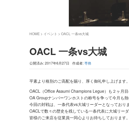
HOME
> イベント >
OACL 一条vs大城
OACL 一条vs大城
公開済み: 2017年6月27日
作成者:
専務
平素より格別のご高配を賜り、厚く御礼申し上げます
OACL（Office Asaumi Champions Legue）も２ヶ
OA Groupナンバーワンホストの称号を争って今月
今回の対戦は、一条代表vs大城リーダーとなっており
OACLで数々の歴史を残している一条代表に大城リー
皆様のご来店を従業員一同心よりお待ちしております