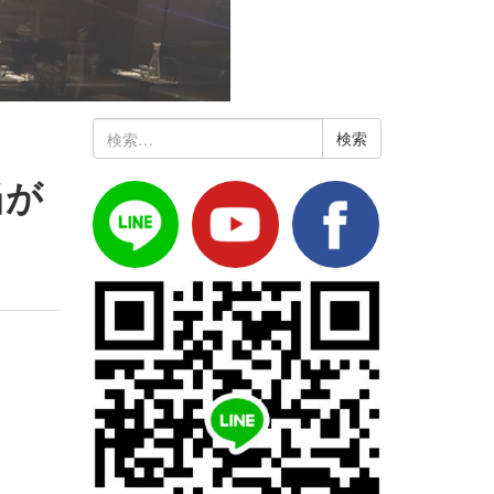
検
索:
当が