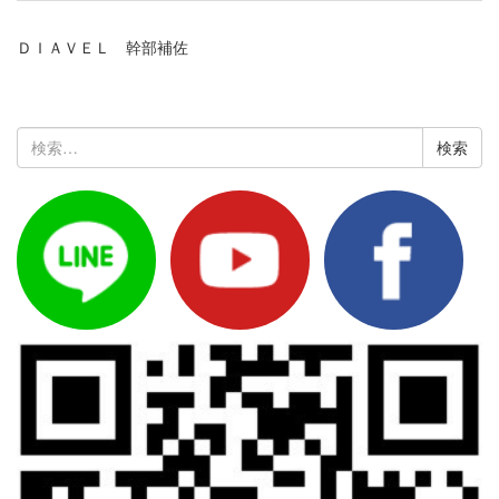
ＤＩＡＶＥＬ 幹部補佐
検
索: