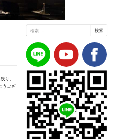
検
索:
 残り、
とうござ