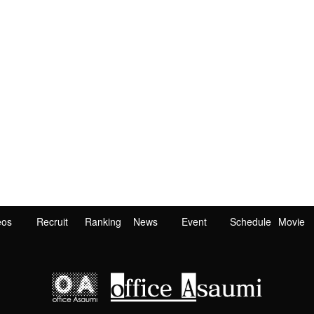
eos
Recruit
Ranking
News
Event
Schedule
Movie