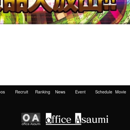
eos
Recruit
Ranking
News
Event
Schedule
Movie