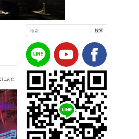
検
索:
るにあた