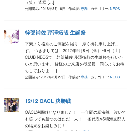
（笑） 皆様 […]
公開済み: 2018年8月16日
作成者:
専務
カテゴリー:
NEOS
幹部補佐 芹澤拓哉 生誕祭
平素より格別のご高配を賜り、厚く御礼申し上げま
す。 つきましては、2017年9月8日（金）~9日（土）
CLUB NEOSで、幹部補佐 芹澤拓哉の生誕祭を行いた
いと思います。 皆様のご来店を従業員一同心よりお待
ちしておりま […]
公開済み: 2017年8月27日
作成者:
専務
カテゴリー:
NEOS
12/12 OACL 決勝戦
OACL決勝戦となりました！ 一年間の総決算 泣いて
も笑っても勝つのはただ一人！ 一条代表VS鳴海支配人
の結果をお楽しみに！