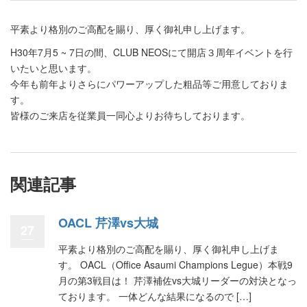
平素より格別のご高配を賜り、厚く御礼申し上げます。
H30年7月5 ~ 7日の間、CLUB NEOSにて開店３周年イベントを行
いたいと思います。
今年も前年よりさらにパワーアップした粗品等ご用意しておりま
す。
皆様のご来店を従業員一同心よりお待ちしております。
関連記事
OACL 芹澤vs大城
27
平素より格別のご高配を賜り、厚く御礼申し上げま
す。 OACL（Office Asaumi Champions Legue）本戦9
月の第3戦目は！ 芹澤補佐vs大城リーダーの対決となっ
ております。 一体どんな結果になるので […]